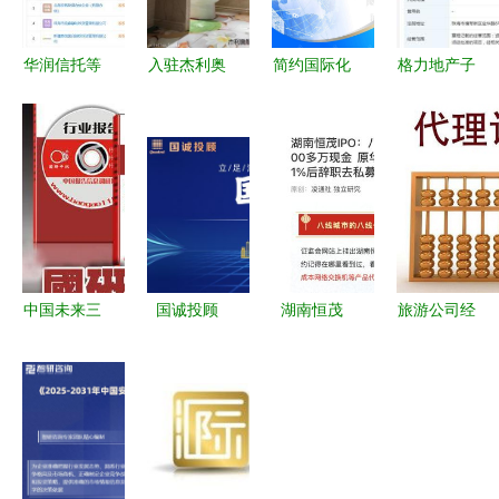
华润信托等
入驻杰利奥
简约国际化
格力地产子
投资成立合
全屋整装，
投资咨询企
公司收购科
伙企业，注
解锁家居财
业形象策划
华生物
册资本9亿
富新篇章
与展板设计
18.63%股
布局投资信
参考
权 投资布
息咨询领域
局与市场反
响
中国未来三
国诚投顾
湖南恒茂
旅游公司经
年冷轧铁丝
518服务评
IPO遇阻 发
营范围与投
行业调研与
测 决策先
审委直指信
资信息咨询
投资战略咨
机，能否真
披“躲猫
如何合法拓
询报告背景
正助力投资
猫”，原华
展业务版图
分析
新高度？
泰证券李玉